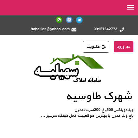
soheilieh@yahoo.com
09121642773
ورود
عضویت
شهرک طاوسیه
ویلادوبلکس500باغ 200متربنا،مدرن
باغ ویلا مدرن با بهترین مو قعییت محل منطقه سرسبز
...