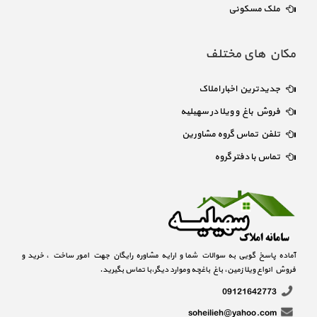
ملک مسکونی
مکان های مختلف
جدیدترین اخبار املاک
فروش باغ و ویلا در سهیلیه
تلفن تماس گروه مشاورین
تماس با دفتر گروه
آماده پاسخ گویی به سوالات شما و ارایه مشاوره رایگان جهت امور ساخت ، خرید و
فروش انواع ویلا زمین، باغ باغچه وموارد دیگر،با تماس بگیرید.
09121642773
soheilieh@yahoo.com