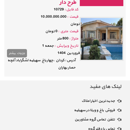
طرح دار
كد فايل :
10729
قيمت :
10,000,000,000
تومان
قيمت متري :
0 تومان
متراژ :
800 متر
تاريخ ویرایش :
جمعه 1
فروردين 1404
جزئيات بيشتر
آدرس : کردان ،چهارباغ سهیلیه لشگراباد آغچه
حصار بهاران
لینک های مفید
جدیدترین اخبار املاک
فروش باغ و ویلا در سهیلیه
تلفن تماس گروه مشاورین
تماس با دفتر گروه