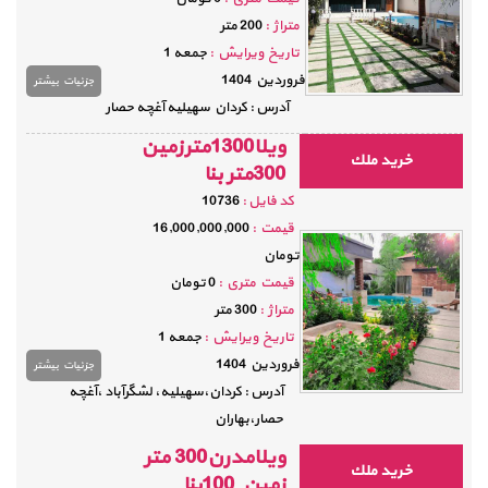
متراژ :
200 متر
تاريخ ویرایش :
جمعه 1
فروردين 1404
جزئيات بيشتر
آدرس : کردان سهیلیه آغچه حصار
ویلا1300مترزمین
خريد ملك
300متر بنا
كد فايل :
10736
قيمت :
16,000,000,000
تومان
قيمت متري :
0 تومان
متراژ :
300 متر
تاريخ ویرایش :
جمعه 1
فروردين 1404
جزئيات بيشتر
آدرس : کردان،سهیلیه، لشگرآباد ،آغچه
حصار،بهاران
ویلامدرن300 متر
خريد ملك
زمین 100بنا