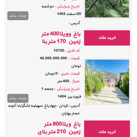
تاريخ ویرایش :
دوشنبه
20 اسفند 1403
جزئيات بيشتر
آدرس :
باغ وویلا400 متر
خريد ملك
زمین 170 متر بنا
كد فايل :
10730
قيمت :
46,000,000,000
تومان
قيمت متري :
0 تومان
متراژ :
400 متر
تاريخ ویرایش :
جمعه 1
فروردين 1404
جزئيات بيشتر
آدرس : کردان ،چهارباغ سهیلیه لشگراباد آغچه
حصار بهاران
باغ ویلا800 متر
زمین 210 متر بنای
خريد ملك