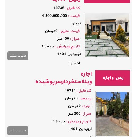
كد فايل :
10735
قيمت :
4,300,000,000
تومان
قيمت متري :
0 تومان
متراژ :
100 متر
تاريخ ویرایش :
جمعه 1
فروردين 1404
جزئيات بيشتر
آدرس :
اجاره
رهن و اجاره
ویلااستخردارسرپوشیده
كد فايل :
10734
وديعه :
0 تومان
اجاره :
0 تومان
متراژ :
200 متر
تاريخ ویرایش :
جمعه 1
فروردين 1404
جزئيات بيشتر