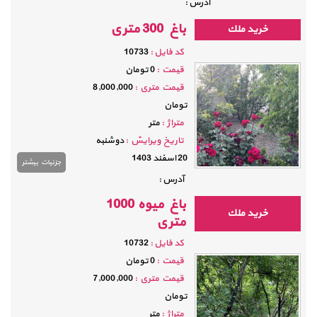
آدرس :
باغ 300 متری
خريد ملك
كد فايل :
10733
قيمت :
0 تومان
قيمت متري :
8,000,000
تومان
متراژ :
متر
تاريخ ویرایش :
دوشنبه
20 اسفند 1403
جزئيات بيشتر
آدرس :
باغ میوه 1000
خريد ملك
متری
كد فايل :
10732
قيمت :
0 تومان
قيمت متري :
7,000,000
تومان
متراژ :
متر