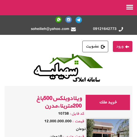
soheilieh@yahoo.com
09121642773
ورود
عضویت
ویلادوبلکس500باغ
خريد ملك
200متربنا،مدرن
كد فايل :
10738
قيمت :
12,000,000,000
تومان
قيمت متري :
0 تومان