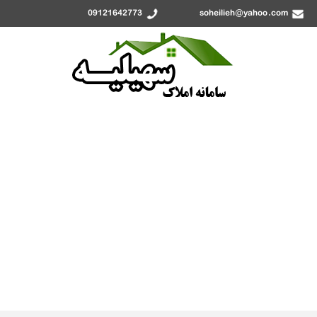
09121642773
soheilieh@yahoo.com