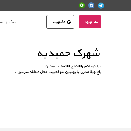
ورود
عضویت
صفحه اص
شهرک حمیدیه
ویلادوبلکس500باغ 200متربنا،مدرن
باغ ویلا مدرن با بهترین مو قعییت محل منطقه سرسبز
...