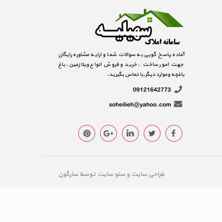
آماده پاسخ گویی به سوالات شما و ارایه مشاوره رایگان
جهت امور ساخت ، خرید و فروش انواع ویلا زمین، باغ
باغچه وموارد دیگر،با تماس بگیرید.
09121642773
soheilieh@yahoo.com
طراحی سایت
و
سئو سایت
توسط
سارگون