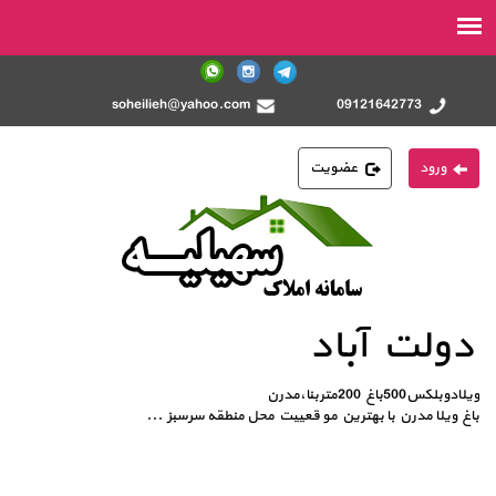
soheilieh@yahoo.com
09121642773
ورود
عضویت
دولت آباد
ویلادوبلکس500باغ 200متربنا،مدرن
باغ ویلا مدرن با بهترین مو قعییت محل منطقه سرسبز
...