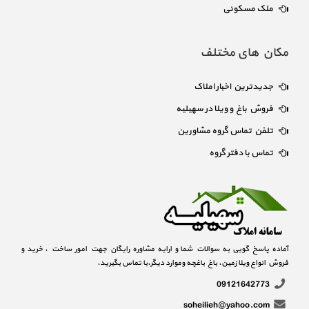
ملک مسکونی
مکان های مختلف
جدیدترین اخبار املاک
فروش باغ و ویلا در سهیلیه
تلفن تماس گروه مشاورین
تماس با دفتر گروه
آماده پاسخ گویی به سوالات شما و ارایه مشاوره رایگان جهت امور ساخت ، خرید و
فروش انواع ویلا زمین، باغ باغچه وموارد دیگر،با تماس بگیرید.
09121642773
soheilieh@yahoo.com