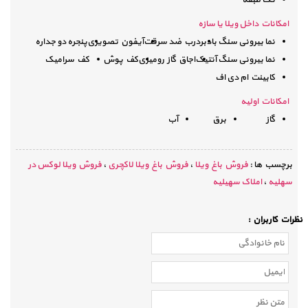
امکانات داخل ویلا یا سازه
نما بیرونی سنگ بادبر
درب ضد سرقت
آیفون تصویری
پنجره دو جداره
نما بیرونی سنگ آنتیک
اجاق گاز رومیزی
کف پوش
کف سرامیک
کابینت ام دی اف
امكانات اولیه
گاز
برق
آب
برچسب ها :
فروش باغ ویلا
،
فروش باغ ویلا لاکچری
،
فروش ویلا لوکس در
سهلیه
،
املاک سهیلیه
نظرات كاربران :