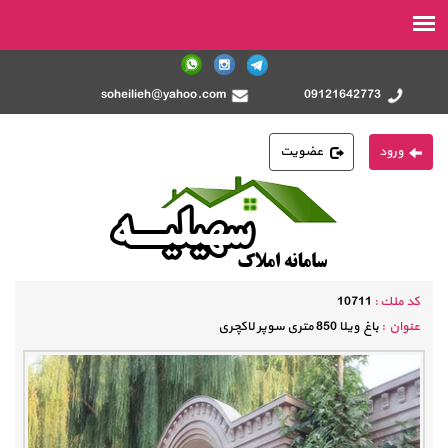
soheilieh@yahoo.com
09121642773
ورود
عضویت
كد ملك :
10711
عنوان :
باغ ویلا 850 متری سوپر لاکچری