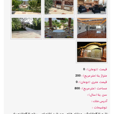
قيمت (تومان) :
0
متراژ بنا (متر مربع) :
200
قيمت متري (تومان) :
0
مساحت (متر مربع) :
800
سن بنا (سال) :
آدرس ملك :
توضيحات :
باغ ویلا کاملا لوکس و دارای طراحی و دیزاین اختصاصی، بنا ویلا کاملا نوساز