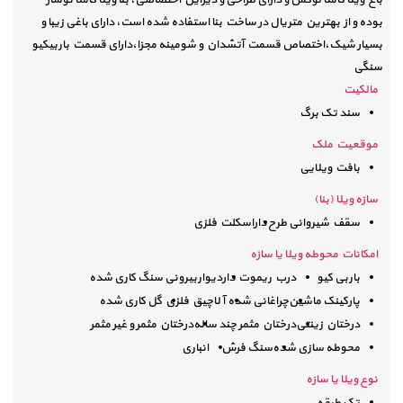
بوده و از بهترین متریال در ساخت بنا استفاده شده است، دارای باغی زیبا و
بسیار شیک،اختصاص قسمت آتشدان و شومینه مجزا،دارای قسمت باربیکیو
سنگی
مالکیت
سند تک برگ
موقعیت ملک
بافت ویلایی
سازه ویلا (بنا)
سقف شیروانی طرح دار
اسکلت فلزی
امکانات محوطه ویلا یا سازه
باربی کیو
درب ریموت دار
دیواربیرونی سنگ کاری شده
پارکینک ماشین
چراغانی شده
آلاچیق فلزی
گل کاری شده
درختان زینتی
درختان مثمر چند ساله
درختان مثمر و غیر مثمر
محوطه سازی شده
سنگ فرش
انباری
نوع ویلا یا سازه
تک طبقه